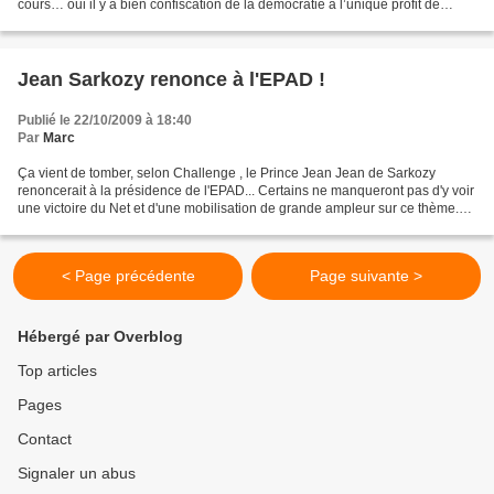
cours… oui il y a bien confiscation de la démocratie à l’unique profit de
quelques uns… Bon ok,...
Jean Sarkozy renonce à l'EPAD !
Publié le 22/10/2009 à 18:40
Par
Marc
Ça vient de tomber, selon Challenge , le Prince Jean Jean de Sarkozy
renoncerait à la présidence de l'EPAD... Certains ne manqueront pas d'y voir
une victoire du Net et d'une mobilisation de grande ampleur sur ce thème.
Pour ma part, sans la sous-estimer...
< Page précédente
Page suivante >
Hébergé par Overblog
Top articles
Pages
Contact
Signaler un abus