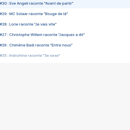
#30 : Eve Angeli raconte "Avant de partir"
#29 : MC Solaar raconte "Bouge de là"
28 : Lorie raconte "Je vais vite"
#27 : Christophe Willem raconte "Jacques a dit"
#26 : Chimène Badi raconte "Entre nous"
#25 : Indochine raconte "3e sexe"
#24 : Zaho raconte "C'est chelou"
#23 : Patrick Bruel raconte "Au café des délices"
#22 : Kyo raconte "Le chemin"
#21 : Nolwenn Leroy raconte "Cassé"
#20 : Patrick Hernandez raconte "Born to be alive"
#19 : Lorie raconte "Près de moi"
#18 : Michael Jones raconte "A nos actes manqués" (avec Jean-Jacque