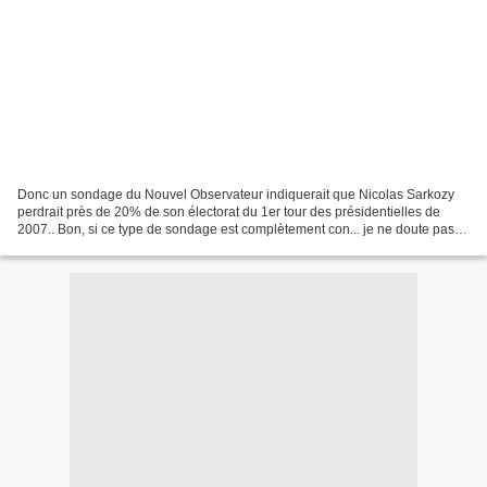
Donc un sondage du Nouvel Observateur indiquerait que Nicolas Sarkozy
perdrait près de 20% de son électorat du 1er tour des présidentielles de
2007.. Bon, si ce type de sondage est complètement con... je ne doute pas
un instant qu'il va aiguiser les appétits...