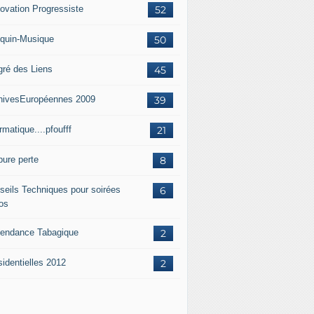
ovation Progressiste
52
quin-Musique
50
gré des Liens
45
hivesEuropéennes 2009
39
rmatique....pfoufff
21
pure perte
8
seils Techniques pour soirées
6
os
endance Tabagique
2
sidentielles 2012
2