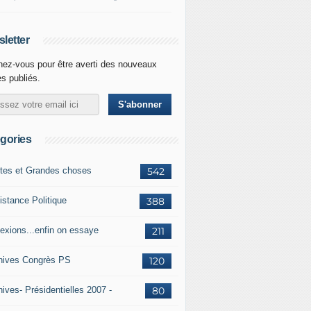
letter
ez-vous pour être averti des nouveaux
es publiés.
gories
ites et Grandes choses
542
istance Politique
388
lexions...enfin on essaye
211
hives Congrès PS
120
ives- Présidentielles 2007 -
80