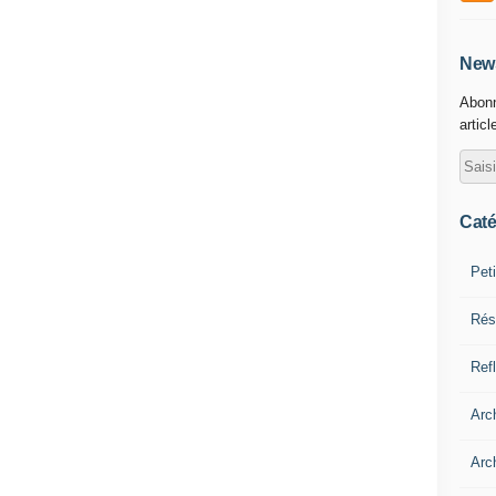
News
Abonn
articl
Caté
Pet
Rés
Ref
Arc
Arch