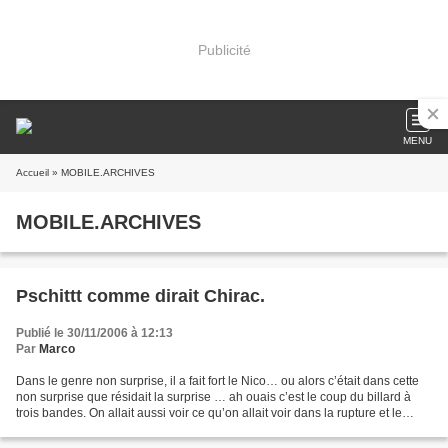
Publicité
MENU
Accueil
» MOBILE.ARCHIVES
MOBILE.ARCHIVES
Pschittt comme dirait Chirac.
Publié le 30/11/2006 à 12:13
Par
Marco
Dans le genre non surprise, il a fait fort le Nico… ou alors c’était dans cette
non surprise que résidait la surprise … ah ouais c’est le coup du billard à
trois bandes. On allait aussi voir ce qu’on allait voir dans la rupture et le
nouveauté… ah ben...