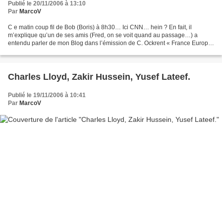
Publié le 20/11/2006 à 13:10
Par
MarcoV
C e matin coup fil de Bob (Boris) à 8h30… Ici CNN… hein ? En fait, il
m’explique qu’un de ses amis (Fred, on se voit quand au passage…) a
entendu parler de mon Blog dans l’émission de C. Ockrent « France Europe
Express » ce dimanche. Ben merde alors…...
Charles Lloyd, Zakir Hussein, Yusef Lateef.
Publié le 19/11/2006 à 10:41
Par
MarcoV