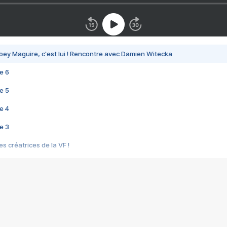
bey Maguire, c'est lui ! Rencontre avec Damien Witecka
e 6
e 5
e 4
e 3
s créatrices de la VF !
e 2
e 1
e Mektoub My Love arrive enfin ! Rencontre avec Shaïn Boumedine et Sal
i : après Toni en famille