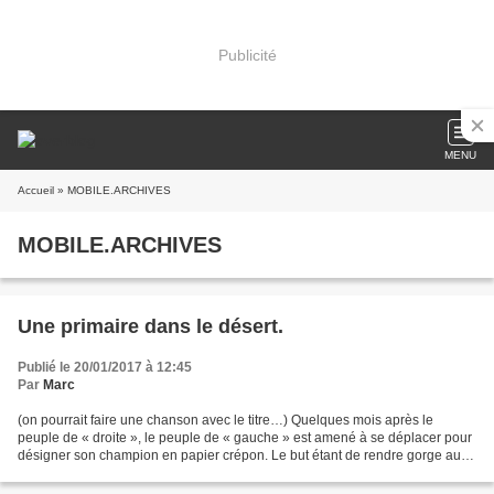
Publicité
MENU
Accueil
» MOBILE.ARCHIVES
MOBILE.ARCHIVES
Une primaire dans le désert.
Publié le 20/01/2017 à 12:45
Par
Marc
(on pourrait faire une chanson avec le titre…) Quelques mois après le
peuple de « droite », le peuple de « gauche » est amené à se déplacer pour
désigner son champion en papier crépon. Le but étant de rendre gorge au
candidat néolibéral matinée d’une...