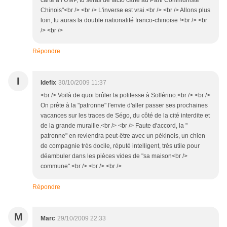
carte à l’UMP, tu seras de facto carté au Parti Communiste
Chinois"<br /> <br /> L'inverse est vrai.<br /> <br /> Allons plus
loin, tu auras la double nationalité franco-chinoise !<br /> <br
/> <br />
Répondre
I
Idefix
30/10/2009 11:37
<br /> Voilà de quoi brûler la politesse à Solférino.<br /> <br />
On prête à la "patronne" l'envie d'aller passer ses prochaines
vacances sur les traces de Ségo, du côté de la cité interdite et
de la grande muraille.<br /> <br /> Faute d'accord, la "
patronne" en reviendra peut-être avec un pékinois, un chien
de compagnie très docile, réputé intelligent, très utile pour
déambuler dans les pièces vides de "sa maison<br />
commune".<br /> <br /> <br />
Répondre
M
Marc
29/10/2009 22:33