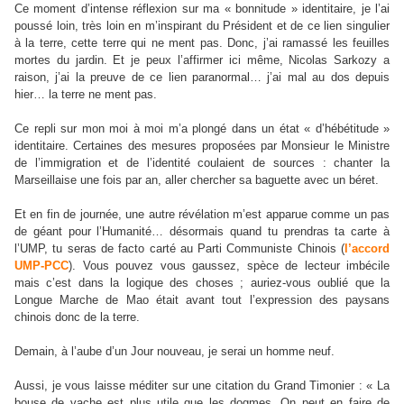
Ce moment d’intense réflexion sur ma « bonnitude » identitaire, je l’ai
poussé loin, très loin en m’inspirant du Président et de ce lien singulier
à la terre, cette terre qui ne ment pas. Donc, j’ai ramassé les feuilles
mortes du jardin. Et je peux l’affirmer ici même, Nicolas Sarkozy a
raison, j’ai la preuve de ce lien paranormal… j’ai mal au dos depuis
hier… la terre ne ment pas.
Ce repli sur mon moi à moi m’a plongé dans un état « d’hébétitude »
identitaire. Certaines des mesures proposées par Monsieur le Ministre
de l’immigration et de l’identité coulaient de sources : chanter la
Marseillaise une fois par an, aller chercher sa baguette avec un béret.
Et en fin de journée, une autre révélation m’est apparue comme un pas
de géant pour l’Humanité… désormais quand tu prendras ta carte à
l’UMP, tu seras de facto carté au Parti Communiste Chinois (
l’accord
UMP-PCC
). Vous pouvez vous gaussez, spèce de lecteur imbécile
mais c’est dans la logique des choses ; auriez-vous oublié que la
Longue Marche de Mao était avant tout l’expression des paysans
chinois donc de la terre.
Demain, à l’aube d’un Jour nouveau, je serai un homme neuf.
Aussi, je vous laisse méditer sur une citation du Grand Timonier : « La
bouse de vache est plus utile que les dogmes. On peut en faire de