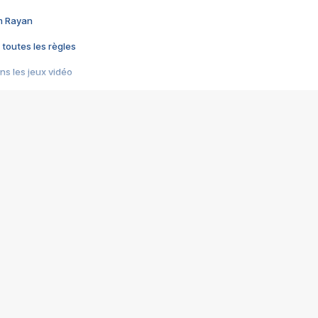
im Rayan
 toutes les règles
s les jeux vidéo
us choquant de Rockstar ? - Le scandale BULLY
e plus moche de Steam
du RÊVE tourne au CAUCHEMAR
pendant 8 heures
it… à tort
umiliés par un jeu vidéo
ire - Final Fantasy 8
ti un empire - Age of Empires
story DOFUS